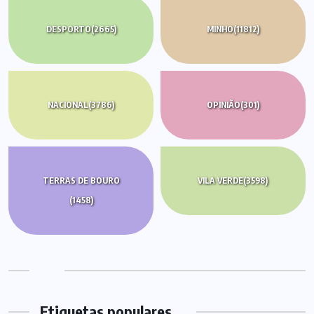
DESPORTO
(2665)
MINHO
(11812)
NACIONAL
(3786)
OPINIÃO
(301)
TERRAS DE BOURO
VILA VERDE
(3598)
(1458)
Etiquetas populares