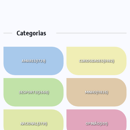
Categorias
AMARES
(1729)
CURIOSIDADES
(6982)
DESPORTO
(2666)
MINHO
(11826)
NACIONAL
(3791)
OPINIÃO
(301)