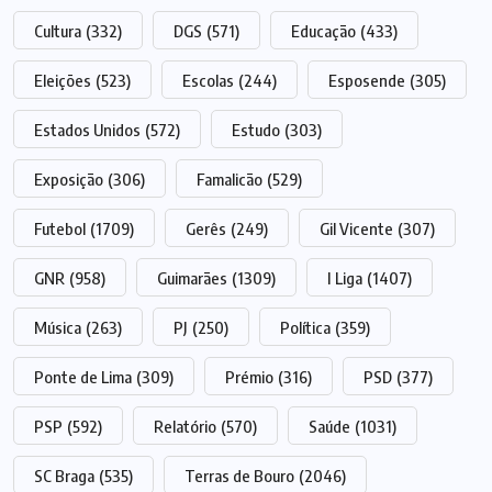
Cultura
(332)
DGS
(571)
Educação
(433)
Eleições
(523)
Escolas
(244)
Esposende
(305)
Estados Unidos
(572)
Estudo
(303)
Exposição
(306)
Famalicão
(529)
Futebol
(1709)
Gerês
(249)
Gil Vicente
(307)
GNR
(958)
Guimarães
(1309)
I Liga
(1407)
Música
(263)
PJ
(250)
Política
(359)
Ponte de Lima
(309)
Prémio
(316)
PSD
(377)
PSP
(592)
Relatório
(570)
Saúde
(1031)
SC Braga
(535)
Terras de Bouro
(2046)