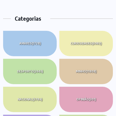
Categorias
AMARES
(1728)
CURIOSIDADES
(6982)
DESPORTO
(2665)
MINHO
(11808)
NACIONAL
(3784)
OPINIÃO
(301)