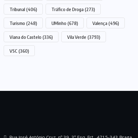
Tribunal
(406)
Tráfico de Droga
(273)
Turismo
(248)
UMinho
(678)
Valença
(496)
Viana do Castelo
(336)
Vila Verde
(3793)
VSC
(360)
Rua José António Cruz, nº 39, 3º Esq. Frt., 4715-343 Braga