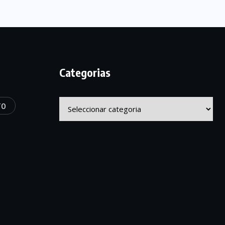
Categorias
Categorias
TO