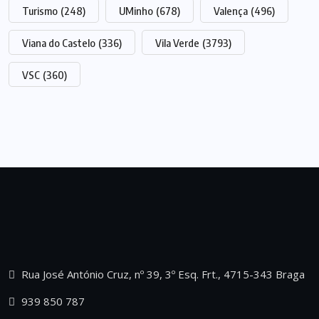
Turismo
(248)
UMinho
(678)
Valença
(496)
Viana do Castelo
(336)
Vila Verde
(3793)
VSC
(360)
Rua José António Cruz, nº 39, 3º Esq. Frt., 4715-343 Braga
939 850 787