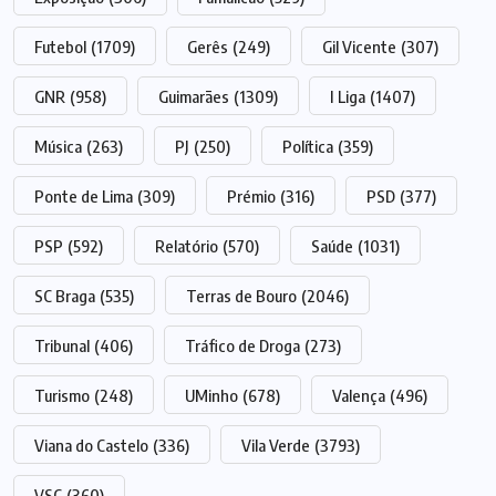
Futebol
(1709)
Gerês
(249)
Gil Vicente
(307)
GNR
(958)
Guimarães
(1309)
I Liga
(1407)
Música
(263)
PJ
(250)
Política
(359)
Ponte de Lima
(309)
Prémio
(316)
PSD
(377)
PSP
(592)
Relatório
(570)
Saúde
(1031)
SC Braga
(535)
Terras de Bouro
(2046)
Tribunal
(406)
Tráfico de Droga
(273)
Turismo
(248)
UMinho
(678)
Valença
(496)
Viana do Castelo
(336)
Vila Verde
(3793)
VSC
(360)