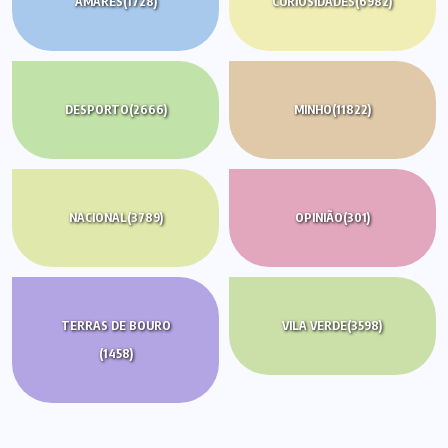
AMARES
(1728)
CURIOSIDADES
(6982)
DESPORTO
(2666)
MINHO
(11822)
NACIONAL
(3789)
OPINIÃO
(301)
TERRAS DE BOURO
VILA VERDE
(3598)
(1458)