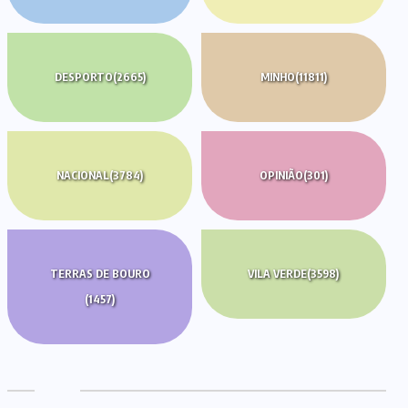
DESPORTO
(2665)
MINHO
(11811)
NACIONAL
(3784)
OPINIÃO
(301)
TERRAS DE BOURO
VILA VERDE
(3598)
(1457)