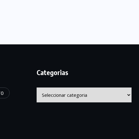
Categorias
Categorias
TO