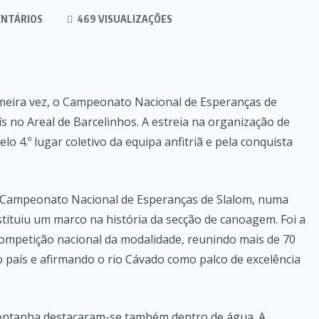
NTÁRIOS
469 VISUALIZAÇÕES
eira vez, o Campeonato Nacional de Esperanças de
ís no Areal de Barcelinhos. A estreia na organização de
o 4.º lugar coletivo da equipa anfitriã e pela conquista
 o Campeonato Nacional de Esperanças de Slalom, numa
ituiu um marco na história da secção de canoagem. Foi a
ompetição nacional da modalidade, reunindo mais de 70
o país e afirmando o rio Cávado como palco de excelência
ontanha destacaram-se também dentro de água. A