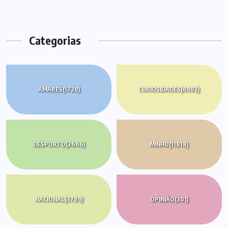
Categorias
AMARES
(1728)
CURIOSIDADES
(6982)
DESPORTO
(2666)
MINHO
(11818)
NACIONAL
(3789)
OPINIÃO
(301)