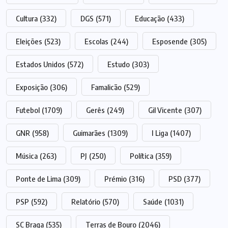
Cultura
(332)
DGS
(571)
Educação
(433)
Eleições
(523)
Escolas
(244)
Esposende
(305)
Estados Unidos
(572)
Estudo
(303)
Exposição
(306)
Famalicão
(529)
Futebol
(1709)
Gerês
(249)
Gil Vicente
(307)
GNR
(958)
Guimarães
(1309)
I Liga
(1407)
Música
(263)
PJ
(250)
Política
(359)
Ponte de Lima
(309)
Prémio
(316)
PSD
(377)
PSP
(592)
Relatório
(570)
Saúde
(1031)
SC Braga
(535)
Terras de Bouro
(2046)