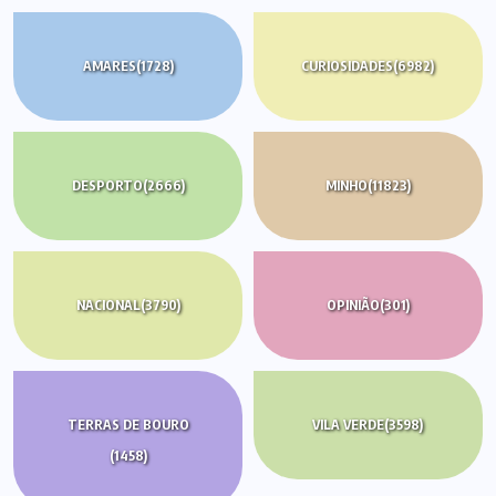
AMARES
(1728)
CURIOSIDADES
(6982)
DESPORTO
(2666)
MINHO
(11823)
NACIONAL
(3790)
OPINIÃO
(301)
TERRAS DE BOURO
VILA VERDE
(3598)
(1458)