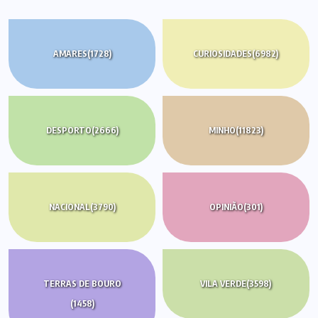
AMARES
(1728)
CURIOSIDADES
(6982)
DESPORTO
(2666)
MINHO
(11823)
NACIONAL
(3790)
OPINIÃO
(301)
TERRAS DE BOURO
VILA VERDE
(3598)
(1458)