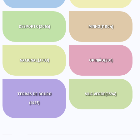
DESPORTO
(2665)
MINHO
(11804)
NACIONAL
(3783)
OPINIÃO
(301)
TERRAS DE BOURO
VILA VERDE
(3594)
(1457)