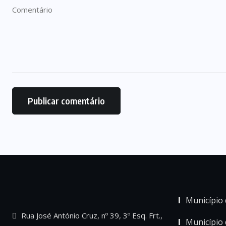
Município 
Rua José António Cruz, nº 39, 3º Esq. Frt.,
Município