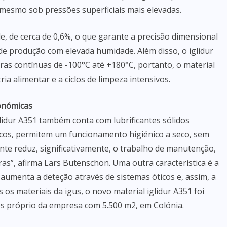
mesmo sob pressões superficiais mais elevadas.
, de cerca de 0,6%, o que garante a precisão dimensional
de produção com elevada humidade. Além disso, o iglidur
as contínuas de -100°C até +180°C, portanto, o material
ia alimentar e a ciclos de limpeza intensivos.
conómicas
glidur A351 também conta com lubrificantes sólidos
icos, permitem um funcionamento higiénico a seco, sem
cante reduz, significativamente, o trabalho de manutenção,
s”, afirma Lars Butenschön. Uma outra característica é a
r aumenta a deteção através de sistemas óticos e, assim, a
os materiais da igus, o novo material iglidur A351 foi
es próprio da empresa com 5.500 m2, em Colónia.