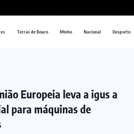
res
Terras de Bouro
Minho
Nacional
Desporto
nião Europeia leva a igus a
al para máquinas de
s