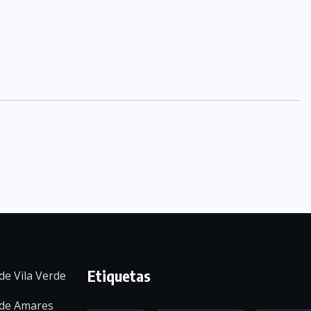
Etiquetas
de Vila Verde
 de Amares