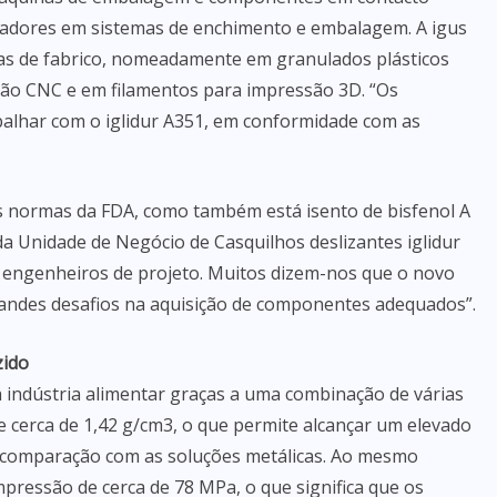
açadores em sistemas de enchimento e embalagem. A igus
mas de fabrico, nomeadamente em granulados plásticos
ção CNC e em filamentos para impressão 3D. “Os
alhar com o iglidur A351, em conformidade com as
s normas da FDA, como também está isento de bisfenol A
 da Unidade de Negócio de Casquilhos deslizantes iglidur
os engenheiros de projeto. Muitos dizem-nos que o novo
andes desafios na aquisição de componentes adequados”.
zido
a indústria alimentar graças a uma combinação de várias
e cerca de 1,42 g/cm3, o que permite alcançar um elevado
m comparação com as soluções metálicas. Ao mesmo
mpressão de cerca de 78 MPa, o que significa que os