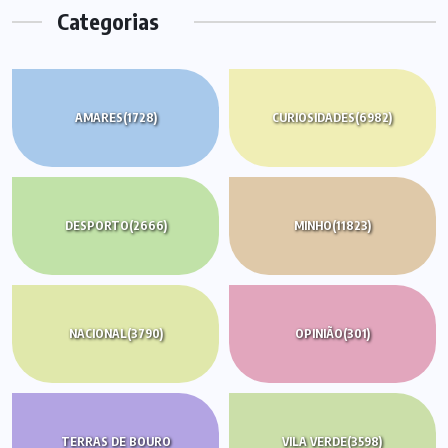
Categorias
AMARES
(1728)
CURIOSIDADES
(6982)
DESPORTO
(2666)
MINHO
(11823)
NACIONAL
(3790)
OPINIÃO
(301)
TERRAS DE BOURO
VILA VERDE
(3598)