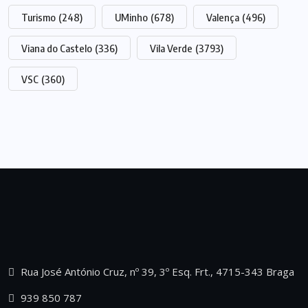
Turismo
(248)
UMinho
(678)
Valença
(496)
Viana do Castelo
(336)
Vila Verde
(3793)
VSC
(360)
Rua José António Cruz, nº 39, 3º Esq. Frt., 4715-343 Braga
939 850 787