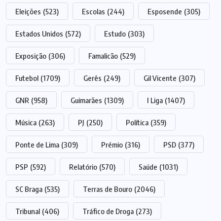
Eleições
(523)
Escolas
(244)
Esposende
(305)
Estados Unidos
(572)
Estudo
(303)
Exposição
(306)
Famalicão
(529)
Futebol
(1709)
Gerês
(249)
Gil Vicente
(307)
GNR
(958)
Guimarães
(1309)
I Liga
(1407)
Música
(263)
PJ
(250)
Política
(359)
Ponte de Lima
(309)
Prémio
(316)
PSD
(377)
PSP
(592)
Relatório
(570)
Saúde
(1031)
SC Braga
(535)
Terras de Bouro
(2046)
Tribunal
(406)
Tráfico de Droga
(273)