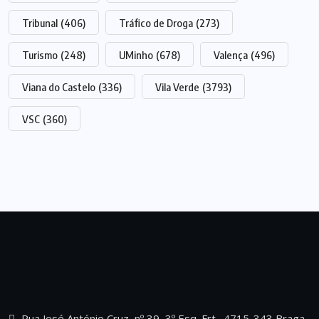
Tribunal
(406)
Tráfico de Droga
(273)
Turismo
(248)
UMinho
(678)
Valença
(496)
Viana do Castelo
(336)
Vila Verde
(3793)
VSC
(360)
Rua José António Cruz, nº 39, 3º Esq. Frt., 4715-343 Braga