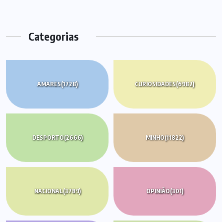
Categorias
AMARES
(1728)
CURIOSIDADES
(6982)
DESPORTO
(2666)
MINHO
(11822)
NACIONAL
(3789)
OPINIÃO
(301)