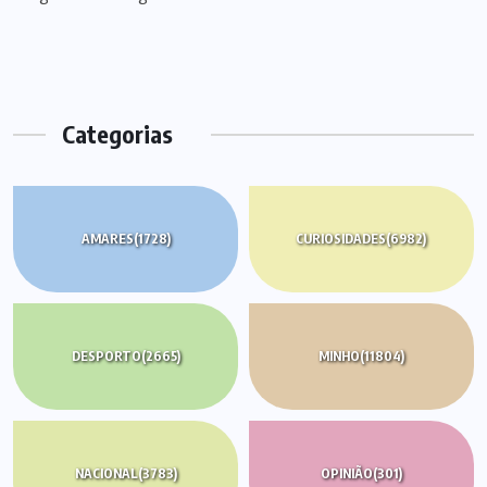
de
artigos
Categorias
AMARES
(1728)
CURIOSIDADES
(6982)
DESPORTO
(2665)
MINHO
(11804)
NACIONAL
(3783)
OPINIÃO
(301)