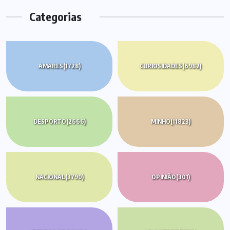
Categorias
AMARES
(1728)
CURIOSIDADES
(6982)
DESPORTO
(2666)
MINHO
(11823)
NACIONAL
(3790)
OPINIÃO
(301)