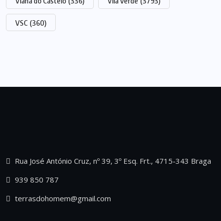
Viana do Castelo
(336)
Vila Verde
(3793)
VSC
(360)
Rua José António Cruz, nº 39, 3º Esq. Frt., 4715-343 Braga
939 850 787
terrasdohomem@gmail.com