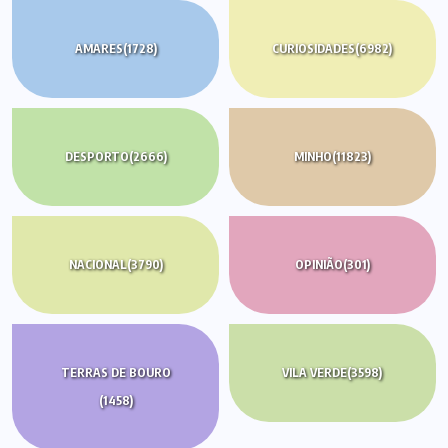
AMARES
(1728)
CURIOSIDADES
(6982)
DESPORTO
(2666)
MINHO
(11823)
NACIONAL
(3790)
OPINIÃO
(301)
TERRAS DE BOURO
VILA VERDE
(3598)
(1458)