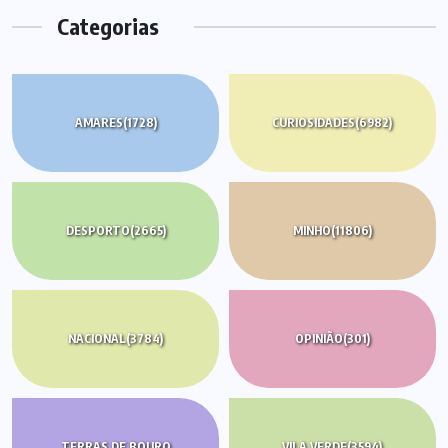
Categorias
AMARES
(1728)
CURIOSIDADES
(6982)
DESPORTO
(2665)
MINHO
(11806)
NACIONAL
(3784)
OPINIÃO
(301)
TERRAS DE BOURO
VILA VERDE
(3594)