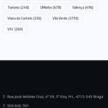
Turismo
(248)
UMinho
(678)
Valença
(496)
Viana do Castelo
(336)
Vila Verde
(3793)
VSC
(360)
Rua José António Cruz, nº 39, 3º Esq. Frt., 4715-343 Braga
939 850 787