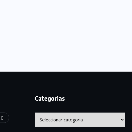
Categorias
Categorias
TO