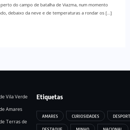
os perto do campo de batalha de Viazma, num momento
ado, debaixo da neve e de temperaturas a rondar os […]
Etiquetas
de Vila Verde
 de Amares
AMARES
CURIOSIDADES
DESPOR
de Terras de
DESTAQUE
MINHO
NACIONAL