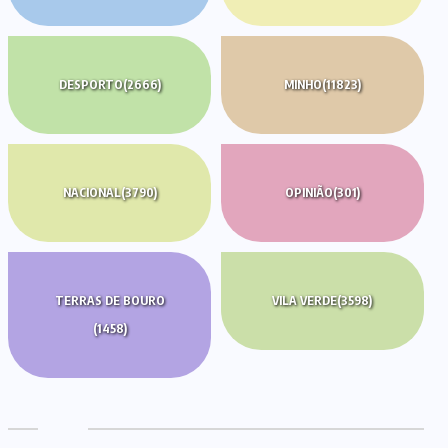
DESPORTO
(2666)
MINHO
(11823)
NACIONAL
(3790)
OPINIÃO
(301)
TERRAS DE BOURO
VILA VERDE
(3598)
(1458)