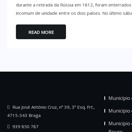
durante a retirada da Rússia em 1812, foram enterrad
incomum de unidade entre os dois países. No último sáb
READ MORE
Município 
Rua José António Cruz, nº 39, 3º Esq. Frt.,
Município
4715-343 Braga
Município 
939 850 787
Bouro