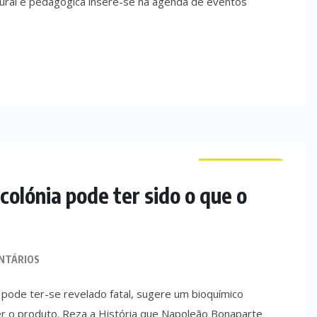
tural e pedagógica insere-se na agenda de eventos
CURIOSIDADES
olónia pode ter sido o que o
NTÁRIOS
pode ter-se revelado fatal, sugere um bioquímico
er o produto. Reza a História que Napoleão Bonaparte