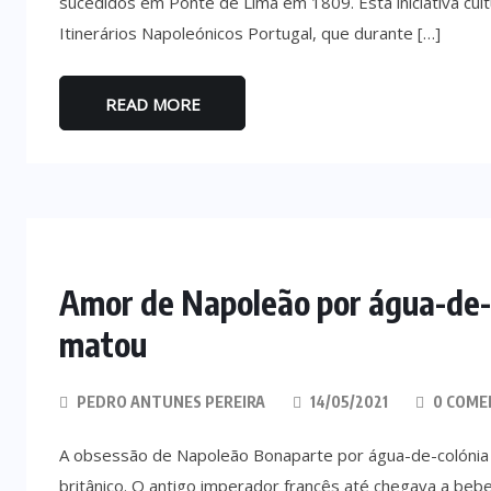
sucedidos em Ponte de Lima em 1809. Esta iniciativa cul
Itinerários Napoleónicos Portugal, que durante […]
READ MORE
Amor de Napoleão por água-de-c
matou
PEDRO ANTUNES PEREIRA
14/05/2021
0 COME
A obsessão de Napoleão Bonaparte por água-de-colónia 
britânico. O antigo imperador francês até chegava a beb