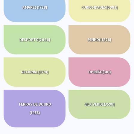
AMARES
(1728)
CURIOSIDADES
(6982)
DESPORTO
(2666)
MINHO
(11826)
NACIONAL
(3791)
OPINIÃO
(301)
TERRAS DE BOURO
VILA VERDE
(3598)
(1458)