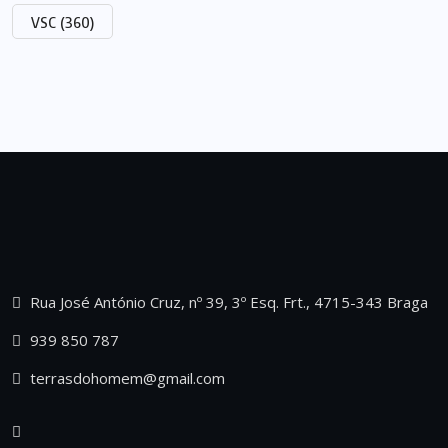
VSC
(360)
Rua José António Cruz, nº 39, 3º Esq. Frt., 4715-343 Braga
939 850 787
terrasdohomem@gmail.com