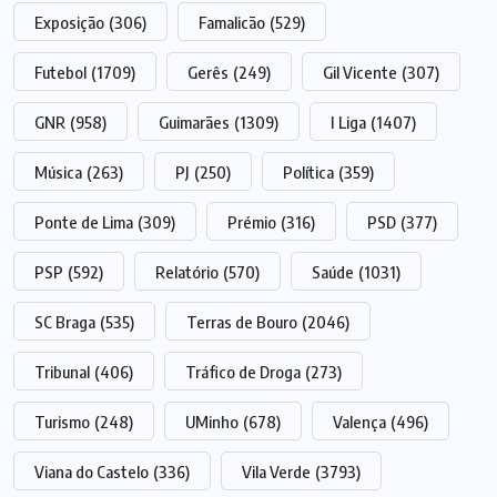
Exposição
(306)
Famalicão
(529)
Futebol
(1709)
Gerês
(249)
Gil Vicente
(307)
GNR
(958)
Guimarães
(1309)
I Liga
(1407)
Música
(263)
PJ
(250)
Política
(359)
Ponte de Lima
(309)
Prémio
(316)
PSD
(377)
PSP
(592)
Relatório
(570)
Saúde
(1031)
SC Braga
(535)
Terras de Bouro
(2046)
Tribunal
(406)
Tráfico de Droga
(273)
Turismo
(248)
UMinho
(678)
Valença
(496)
Viana do Castelo
(336)
Vila Verde
(3793)