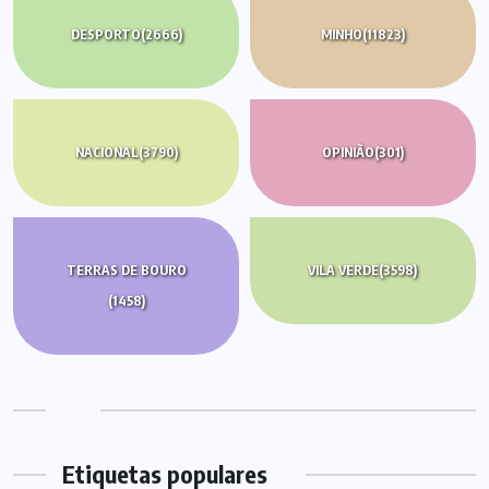
DESPORTO
(2666)
MINHO
(11823)
NACIONAL
(3790)
OPINIÃO
(301)
TERRAS DE BOURO
VILA VERDE
(3598)
(1458)
Etiquetas populares