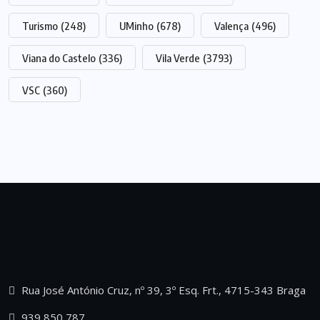
Turismo
(248)
UMinho
(678)
Valença
(496)
Viana do Castelo
(336)
Vila Verde
(3793)
VSC
(360)
Rua José António Cruz, nº 39, 3º Esq. Frt., 4715-343 Braga
939 850 787