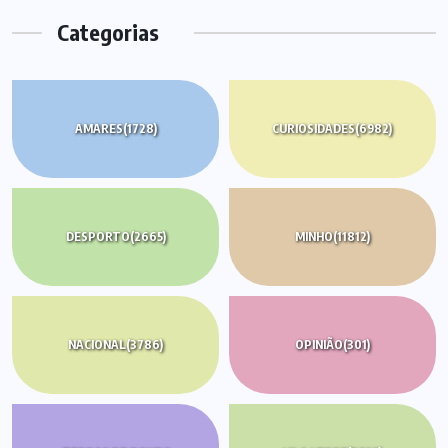
Categorias
AMARES
(1728)
CURIOSIDADES
(6982)
DESPORTO
(2665)
MINHO
(11812)
NACIONAL
(3786)
OPINIÃO
(301)