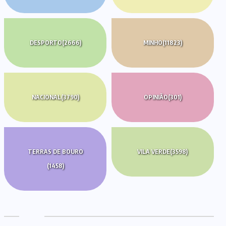
DESPORTO
(2666)
MINHO
(11823)
NACIONAL
(3790)
OPINIÃO
(301)
TERRAS DE BOURO
VILA VERDE
(3598)
(1458)