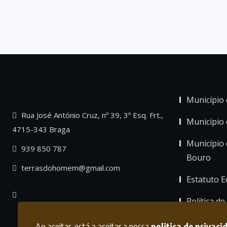
Município 
Rua José António Cruz, nº 39, 3º Esq. Frt.,
Município
4715-343 Braga
Município 
939 850 787
Bouro
terrasdohomem@gmail.com
Estatuto Ed
Política de
Ao aceitar, está a aceitar a nossa
politica de privaci