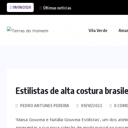
08/08/2026
Últimas notícias
Vila Verde
Ama
Estilistas de alta costura brasi
PEDRO ANTUNES PEREIRA
09/10/2022
0 COME
‘Maisa Gouveia e Natália Gouveia Estilistas’, um dos ateli
apresentar a sua nova coleção de moda nupcial na passer