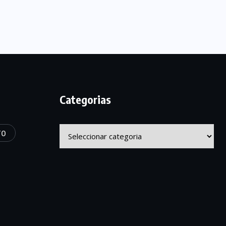
Categorias
Categorias
TO