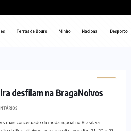
res
Terras de Bouro
Minho
Nacional
Desporto
MINHO
leira desfilam na BragaNoivos
NTÁRIOS
ers mais conceituado da moda nupcial no Brasil, vai
elle da BragaNoivos, que se realiza nos dias 21, 22 e 23