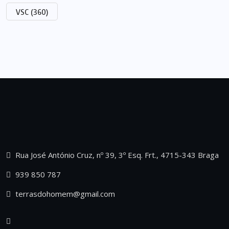
VSC
(360)
Rua José António Cruz, nº 39, 3º Esq. Frt., 4715-343 Braga
939 850 787
terrasdohomem@gmail.com