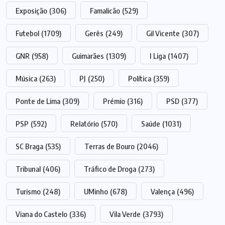
Exposição
(306)
Famalicão
(529)
Futebol
(1709)
Gerês
(249)
Gil Vicente
(307)
GNR
(958)
Guimarães
(1309)
I Liga
(1407)
Música
(263)
PJ
(250)
Política
(359)
Ponte de Lima
(309)
Prémio
(316)
PSD
(377)
PSP
(592)
Relatório
(570)
Saúde
(1031)
SC Braga
(535)
Terras de Bouro
(2046)
Tribunal
(406)
Tráfico de Droga
(273)
Turismo
(248)
UMinho
(678)
Valença
(496)
Viana do Castelo
(336)
Vila Verde
(3793)