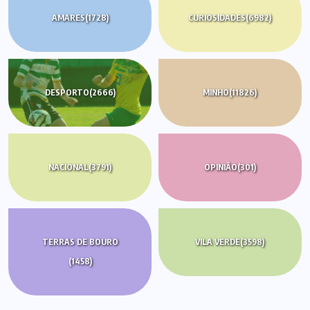
AMARES
(1728)
CURIOSIDADES
(6982)
DESPORTO
(2666)
MINHO
(11826)
NACIONAL
(3791)
OPINIÃO
(301)
TERRAS DE BOURO
VILA VERDE
(3598)
(1458)