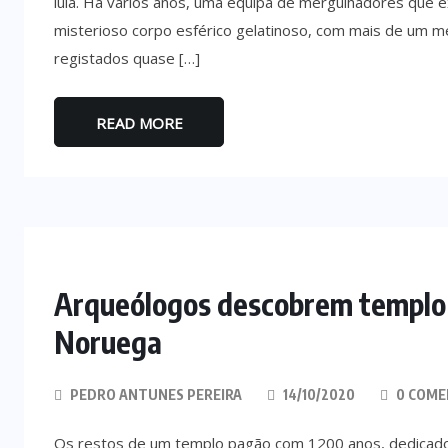
lula. Há vários anos, uma equipa de mergulhadores que 
misterioso corpo esférico gelatinoso, com mais de um m
registados quase […]
READ MORE
Arqueólogos descobrem templo
Noruega
PEDRO ANTUNES PEREIRA
14/10/2020
0 COME
Os restos de um templo pagão com 1200 anos, dedicado