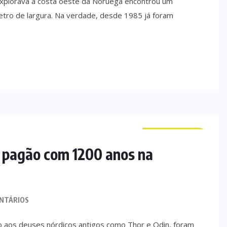
explorava a costa oeste da Noruega encontrou um
etro de largura. Na verdade, desde 1985 já foram
CURIOSIDADES
 pagão com 1200 anos na
NTÁRIOS
 aos deuses nórdicos antigos como Thor e Odin, foram