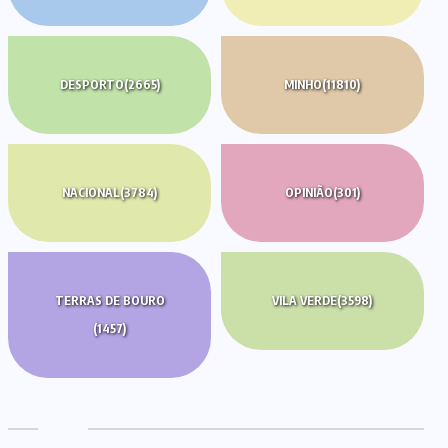
DESPORTO
(2665)
MINHO
(11810)
NACIONAL
(3784)
OPINIÃO
(301)
TERRAS DE BOURO
VILA VERDE
(3598)
(1457)