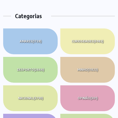
Categorias
AMARES
(1728)
CURIOSIDADES
(6982)
DESPORTO
(2666)
MINHO
(11823)
NACIONAL
(3790)
OPINIÃO
(301)