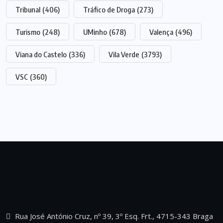
Tribunal
(406)
Tráfico de Droga
(273)
Turismo
(248)
UMinho
(678)
Valença
(496)
Viana do Castelo
(336)
Vila Verde
(3793)
VSC
(360)
Rua José António Cruz, nº 39, 3º Esq. Frt., 4715-343 Braga