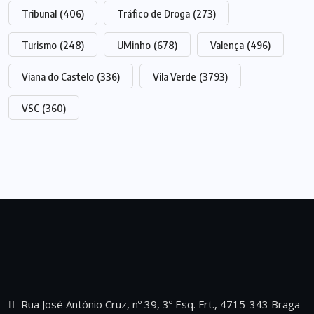
Tribunal
(406)
Tráfico de Droga
(273)
Turismo
(248)
UMinho
(678)
Valença
(496)
Viana do Castelo
(336)
Vila Verde
(3793)
VSC
(360)
Rua José António Cruz, nº 39, 3º Esq. Frt., 4715-343 Braga