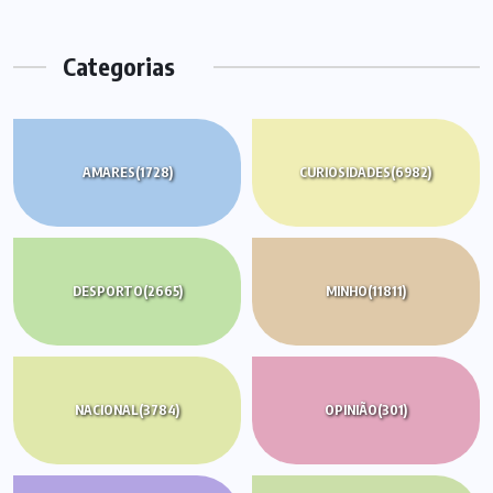
Categorias
AMARES
(1728)
CURIOSIDADES
(6982)
DESPORTO
(2665)
MINHO
(11811)
NACIONAL
(3784)
OPINIÃO
(301)