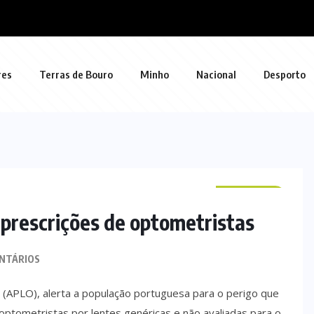
res
Terras de Bouro
Minho
Nacional
Desporto
NACIONAL
 prescrições de optometristas
NTÁRIOS
 (APLO), alerta a população portuguesa para o perigo que
optometristas por lentes genéricas e não avaliadas para o