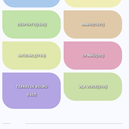
DESPORTO
(2665)
MINHO
(11807)
NACIONAL
(3784)
OPINIÃO
(301)
TERRAS DE BOURO
VILA VERDE
(3595)
(1457)