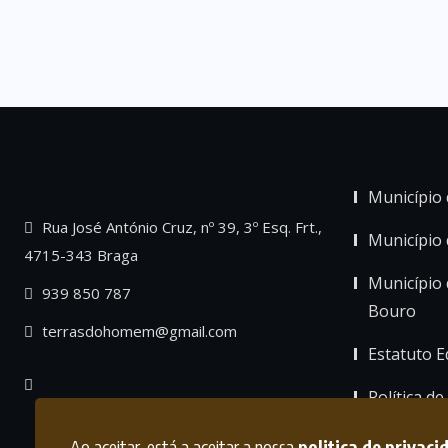
Município 
Rua José António Cruz, nº 39, 3º Esq. Frt.,
Município
4715-343 Braga
Município 
939 850 787
Bouro
terrasdohomem@gmail.com
Estatuto Ed
Política de
Ao aceitar, está a aceitar a nossa
politica de privaci