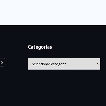
Categorias
Categorias
TO