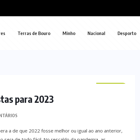
res
Terras de Bouro
Minho
Nacional
Desporto
NACIONAL
stas para 2023
NTÁRIOS
ra a de que 2022 fosse melhor ou igual ao ano anterior,
 seja de todo fácil. No rescaldo da pandemia, as