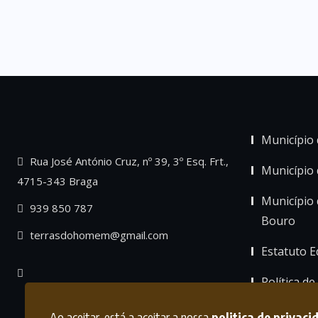
Município 
Rua José António Cruz, nº 39, 3º Esq. Frt.,
Município
4715-343 Braga
Município 
939 850 787
Bouro
terrasdohomem@gmail.com
Estatuto Ed
Política de
Ao aceitar, está a aceitar a nossa
politica de privaci