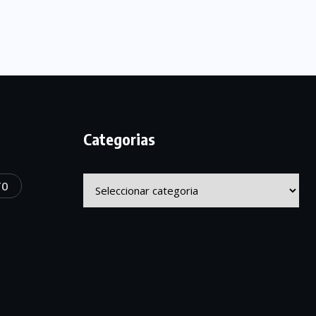
Categorias
Categorias
TO