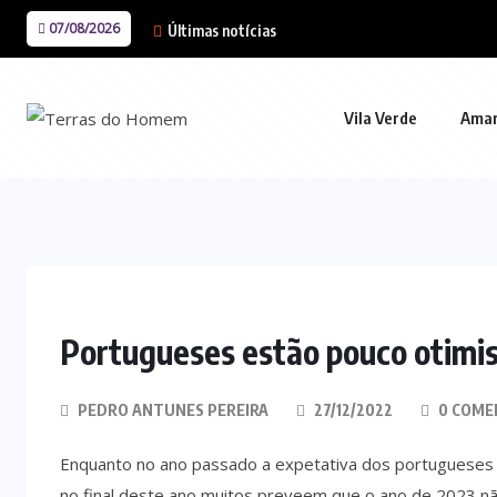
07/08/2026
Últimas notícias
Vila Verde
Ama
Portugueses estão pouco otimi
PEDRO ANTUNES PEREIRA
27/12/2022
0 COME
Enquanto no ano passado a expetativa dos portugueses e
no final deste ano muitos preveem que o ano de 2023 não