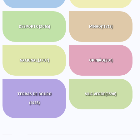
DESPORTO
(2665)
MINHO
(11813)
NACIONAL
(3787)
OPINIÃO
(301)
TERRAS DE BOURO
VILA VERDE
(3598)
(1458)