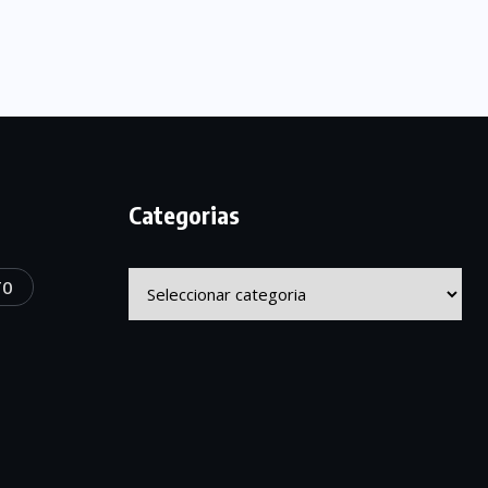
Categorias
Categorias
TO