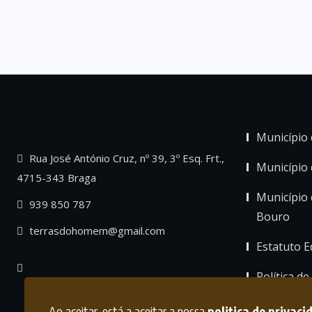
Município 
Rua José António Cruz, nº 39, 3º Esq. Frt.,
Município
4715-343 Braga
Município 
939 850 787
Bouro
terrasdohomem@gmail.com
Estatuto Ed
Política de
Ao aceitar, está a aceitar a nossa
politica de privaci