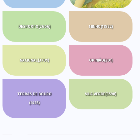
DESPORTO
(2666)
MINHO
(11822)
NACIONAL
(3789)
OPINIÃO
(301)
TERRAS DE BOURO
VILA VERDE
(3598)
(1458)