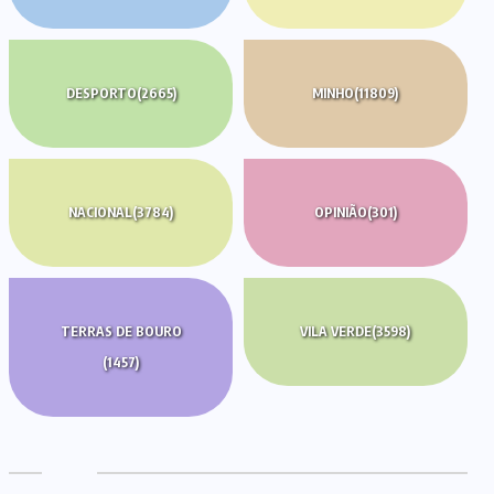
DESPORTO
(2665)
MINHO
(11809)
NACIONAL
(3784)
OPINIÃO
(301)
TERRAS DE BOURO
VILA VERDE
(3598)
(1457)