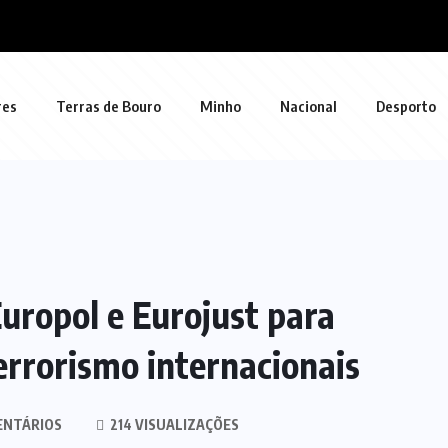
res
Terras de Bouro
Minho
Nacional
Desporto
uropol e Eurojust para
errorismo internacionais
ENTÁRIOS
214 VISUALIZAÇÕES