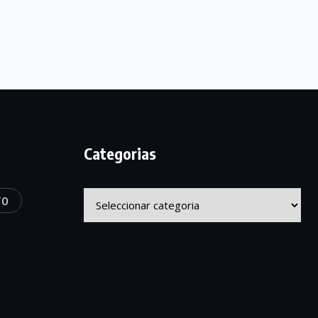
Categorias
Categorias
TO