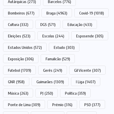
Autárquicas
(273)
Barcelos
(776)
Bombeiros
(677)
Braga
(4963)
Covid-19
(1018)
Cultura
(332)
DGS
(571)
Educação
(433)
Eleições
(523)
Escolas
(244)
Esposende
(305)
Estados Unidos
(572)
Estudo
(303)
Exposição
(306)
Famalicão
(529)
Futebol
(1709)
Gerês
(249)
Gil Vicente
(307)
GNR
(958)
Guimarães
(1309)
I Liga
(1407)
Música
(263)
PJ
(250)
Política
(359)
Ponte de Lima
(309)
Prémio
(316)
PSD
(377)