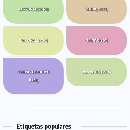
DESPORTO
(2666)
MINHO
(11823)
NACIONAL
(3790)
OPINIÃO
(301)
TERRAS DE BOURO
VILA VERDE
(3598)
(1458)
Etiquetas populares