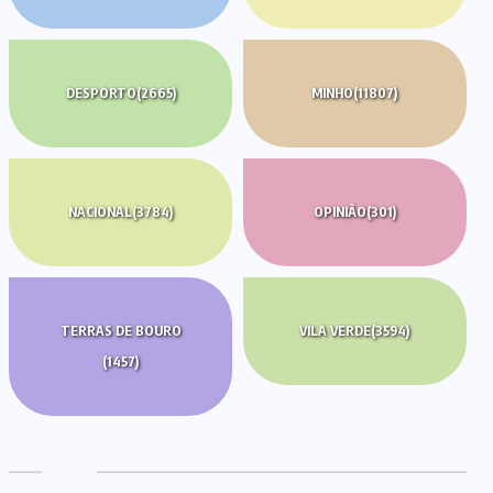
DESPORTO
(2665)
MINHO
(11807)
NACIONAL
(3784)
OPINIÃO
(301)
TERRAS DE BOURO
VILA VERDE
(3594)
(1457)