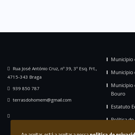
Município 
Rua José António Cruz, nº 39, 3º Esq. Frt.,
Município
4715-343 Braga
Município 
939 850 787
Bouro
terrasdohomem@gmail.com
Estatuto Ed
Política de
Ao aceitar, está a aceitar a nossa
politica de privaci