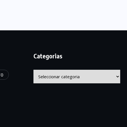
Categorias
Categorias
TO