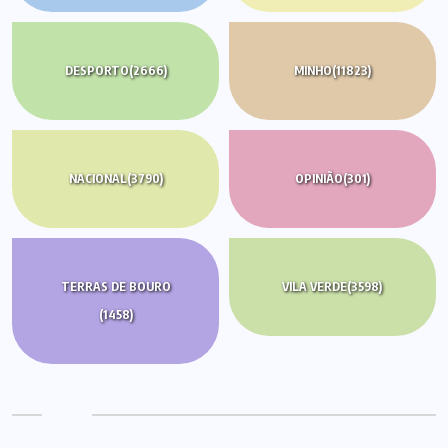
DESPORTO
(2666)
MINHO
(11823)
NACIONAL
(3790)
OPINIÃO
(301)
TERRAS DE BOURO
VILA VERDE
(3598)
(1458)