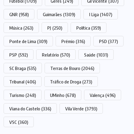
Futebol
(1709)
Gerês
(249)
Gil Vicente
(307)
GNR
(958)
Guimarães
(1309)
I Liga
(1407)
Música
(263)
PJ
(250)
Política
(359)
Ponte de Lima
(309)
Prémio
(316)
PSD
(377)
PSP
(592)
Relatório
(570)
Saúde
(1031)
SC Braga
(535)
Terras de Bouro
(2046)
Tribunal
(406)
Tráfico de Droga
(273)
Turismo
(248)
UMinho
(678)
Valença
(496)
Viana do Castelo
(336)
Vila Verde
(3793)
VSC
(360)