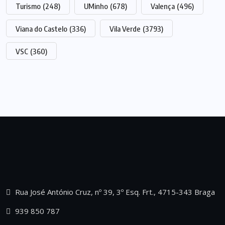
Turismo
(248)
UMinho
(678)
Valença
(496)
Viana do Castelo
(336)
Vila Verde
(3793)
VSC
(360)
Rua José António Cruz, nº 39, 3º Esq. Frt., 4715-343 Braga
939 850 787