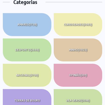
Categorias
AMARES
(1728)
CURIOSIDADES
(6982)
DESPORTO
(2666)
MINHO
(11823)
NACIONAL
(3790)
OPINIÃO
(301)
TERRAS DE BOURO
VILA VERDE
(3598)