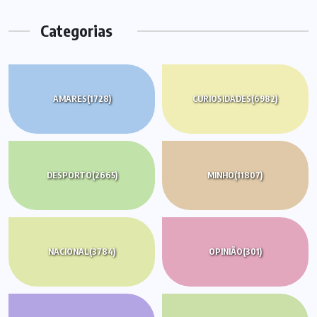
Categorias
AMARES
(1728)
CURIOSIDADES
(6982)
DESPORTO
(2665)
MINHO
(11807)
NACIONAL
(3784)
OPINIÃO
(301)