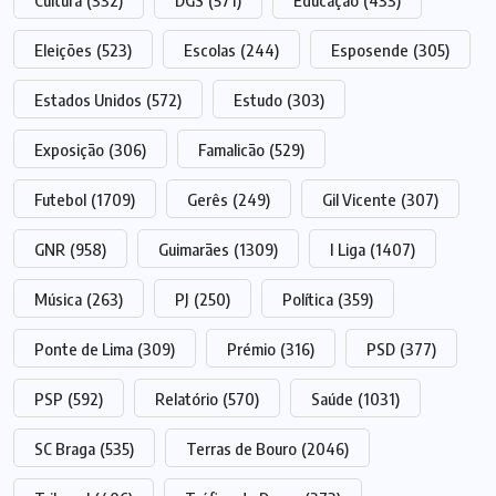
Cultura
(332)
DGS
(571)
Educação
(433)
Eleições
(523)
Escolas
(244)
Esposende
(305)
Estados Unidos
(572)
Estudo
(303)
Exposição
(306)
Famalicão
(529)
Futebol
(1709)
Gerês
(249)
Gil Vicente
(307)
GNR
(958)
Guimarães
(1309)
I Liga
(1407)
Música
(263)
PJ
(250)
Política
(359)
Ponte de Lima
(309)
Prémio
(316)
PSD
(377)
PSP
(592)
Relatório
(570)
Saúde
(1031)
SC Braga
(535)
Terras de Bouro
(2046)