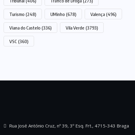
Tribunal
(406)
Tráfico de Droga
(273)
Turismo
(248)
UMinho
(678)
Valença
(496)
Viana do Castelo
(336)
Vila Verde
(3793)
VSC
(360)
Rua José António Cruz, nº 39, 3º Esq. Frt., 4715-343 Braga