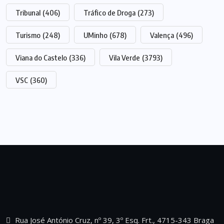
Tribunal
(406)
Tráfico de Droga
(273)
Turismo
(248)
UMinho
(678)
Valença
(496)
Viana do Castelo
(336)
Vila Verde
(3793)
VSC
(360)
Rua José António Cruz, nº 39, 3º Esq. Frt., 4715-343 Braga