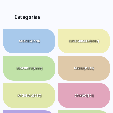
Categorias
AMARES
(1728)
CURIOSIDADES
(6982)
DESPORTO
(2666)
MINHO
(11823)
NACIONAL
(3790)
OPINIÃO
(301)