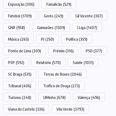
Exposição
(306)
Famalicão
(529)
Futebol
(1709)
Gerês
(249)
Gil Vicente
(307)
GNR
(958)
Guimarães
(1309)
I Liga
(1407)
Música
(263)
PJ
(250)
Política
(359)
Ponte de Lima
(309)
Prémio
(316)
PSD
(377)
PSP
(592)
Relatório
(570)
Saúde
(1031)
SC Braga
(535)
Terras de Bouro
(2046)
Tribunal
(406)
Tráfico de Droga
(273)
Turismo
(248)
UMinho
(678)
Valença
(496)
Viana do Castelo
(336)
Vila Verde
(3793)