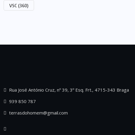
VSC
(360)
Rua José António Cruz, nº 39, 3º Esq. Frt., 4715-343 Braga
939 850 787
terrasdohomem@gmail.com