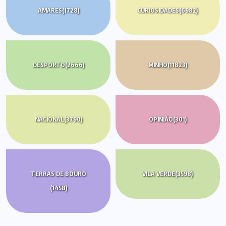
AMARES
(1728)
CURIOSIDADES
(6982)
DESPORTO
(2666)
MINHO
(11823)
NACIONAL
(3790)
OPINIÃO
(301)
TERRAS DE BOURO
VILA VERDE
(3598)
(1458)