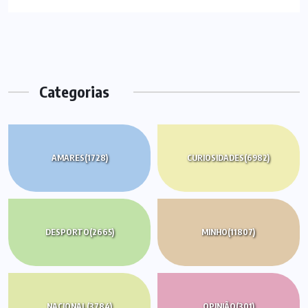
Categorias
AMARES
(1728)
CURIOSIDADES
(6982)
DESPORTO
(2665)
MINHO
(11807)
NACIONAL
(3784)
OPINIÃO
(301)