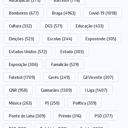
Autárquicas
(273)
Barcelos
(776)
Bombeiros
(677)
Braga
(4963)
Covid-19
(1018)
Cultura
(332)
DGS
(571)
Educação
(433)
Eleições
(523)
Escolas
(244)
Esposende
(305)
Estados Unidos
(572)
Estudo
(303)
Exposição
(306)
Famalicão
(529)
Futebol
(1709)
Gerês
(249)
Gil Vicente
(307)
GNR
(958)
Guimarães
(1309)
I Liga
(1407)
Música
(263)
PJ
(250)
Política
(359)
Ponte de Lima
(309)
Prémio
(316)
PSD
(377)