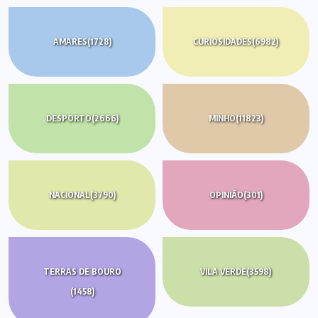
AMARES
(1728)
CURIOSIDADES
(6982)
DESPORTO
(2666)
MINHO
(11823)
NACIONAL
(3790)
OPINIÃO
(301)
TERRAS DE BOURO
VILA VERDE
(3598)
(1458)