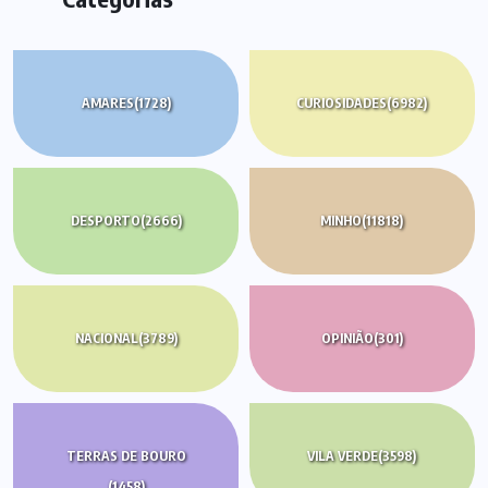
AMARES
(1728)
CURIOSIDADES
(6982)
DESPORTO
(2666)
MINHO
(11818)
NACIONAL
(3789)
OPINIÃO
(301)
TERRAS DE BOURO
VILA VERDE
(3598)
(1458)