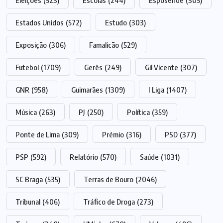
Eleições
(523)
Escolas
(244)
Esposende
(305)
Estados Unidos
(572)
Estudo
(303)
Exposição
(306)
Famalicão
(529)
Futebol
(1709)
Gerês
(249)
Gil Vicente
(307)
GNR
(958)
Guimarães
(1309)
I Liga
(1407)
Música
(263)
PJ
(250)
Política
(359)
Ponte de Lima
(309)
Prémio
(316)
PSD
(377)
PSP
(592)
Relatório
(570)
Saúde
(1031)
SC Braga
(535)
Terras de Bouro
(2046)
Tribunal
(406)
Tráfico de Droga
(273)