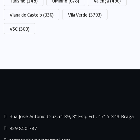
Turismo
(248)
UMinho
(678)
Valença
(496)
Viana do Castelo
(336)
Vila Verde
(3793)
VSC
(360)
Rua José António Cruz, nº 39, 3º Esq. Frt., 4715-343 Braga
939 850 787
terrasdohomem@gmail.com