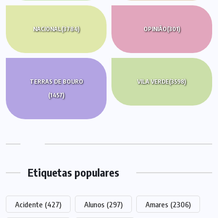
NACIONAL
(3784)
OPINIÃO
(301)
TERRAS DE BOURO
VILA VERDE
(3598)
(1457)
Etiquetas populares
Acidente
(427)
Alunos
(297)
Amares
(2306)