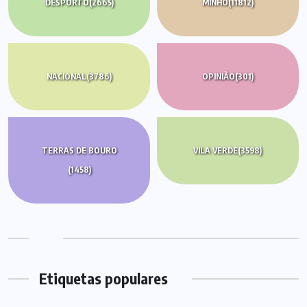
DESPORTO
(2665)
MINHO
(11812)
NACIONAL
(3786)
OPINIÃO
(301)
TERRAS DE BOURO
VILA VERDE
(3598)
(1458)
Etiquetas populares