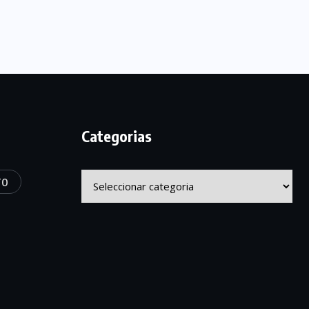
Categorias
Categorias
TO