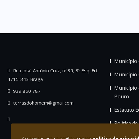
Município 
Rua José António Cruz, nº 39, 3º Esq. Frt.,
Município
4715-343 Braga
Município 
939 850 787
Bouro
terrasdohomem@gmail.com
Estatuto Ed
Política de
Ao aceitar, está a aceitar a nossa
politica de privaci