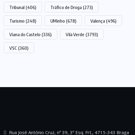
Tribunal
(406)
Tráfico de Droga
(273)
Turismo
(248)
UMinho
(678)
Valença
(496)
Viana do Castelo
(336)
Vila Verde
(3793)
VSC
(360)
Rua José António Cruz, nº 39, 3º Esq. Frt., 4715-343 Braga