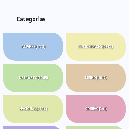
Categorias
AMARES
(1728)
CURIOSIDADES
(6982)
DESPORTO
(2665)
MINHO
(11812)
NACIONAL
(3786)
OPINIÃO
(301)