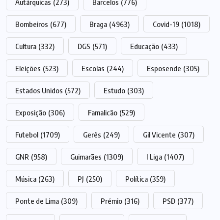
Autárquicas
(273)
Barcelos
(776)
Bombeiros
(677)
Braga
(4963)
Covid-19
(1018)
Cultura
(332)
DGS
(571)
Educação
(433)
Eleições
(523)
Escolas
(244)
Esposende
(305)
Estados Unidos
(572)
Estudo
(303)
Exposição
(306)
Famalicão
(529)
Futebol
(1709)
Gerês
(249)
Gil Vicente
(307)
GNR
(958)
Guimarães
(1309)
I Liga
(1407)
Música
(263)
PJ
(250)
Política
(359)
Ponte de Lima
(309)
Prémio
(316)
PSD
(377)