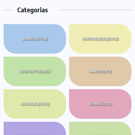
Categorias
AMARES
(1728)
CURIOSIDADES
(6982)
DESPORTO
(2665)
MINHO
(11812)
NACIONAL
(3786)
OPINIÃO
(301)