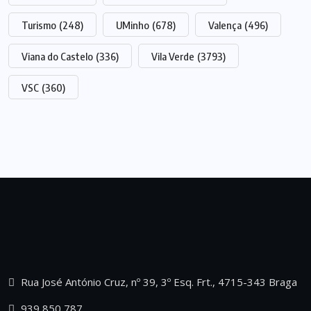
Turismo
(248)
UMinho
(678)
Valença
(496)
Viana do Castelo
(336)
Vila Verde
(3793)
VSC
(360)
Rua José António Cruz, nº 39, 3º Esq. Frt., 4715-343 Braga
939 850 787