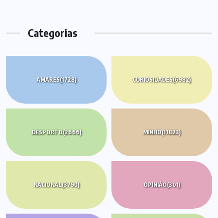
artigos
Categorias
AMARES
(1728)
CURIOSIDADES
(6982)
DESPORTO
(2666)
MINHO
(11823)
NACIONAL
(3790)
OPINIÃO
(301)