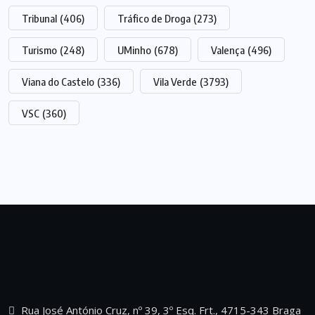
Tribunal
(406)
Tráfico de Droga
(273)
Turismo
(248)
UMinho
(678)
Valença
(496)
Viana do Castelo
(336)
Vila Verde
(3793)
VSC
(360)
Rua José António Cruz, nº 39, 3º Esq. Frt., 4715-343 Braga