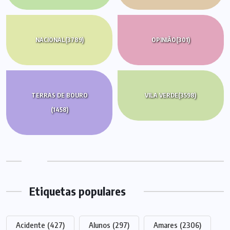
NACIONAL
(3789)
OPINIÃO
(301)
TERRAS DE BOURO
VILA VERDE
(3598)
(1458)
Etiquetas populares
Acidente
(427)
Alunos
(297)
Amares
(2306)