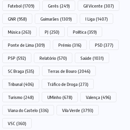
Futebol
(1709)
Gerês
(249)
Gil Vicente
(307)
GNR
(958)
Guimarães
(1309)
I Liga
(1407)
Música
(263)
PJ
(250)
Política
(359)
Ponte de Lima
(309)
Prémio
(316)
PSD
(377)
PSP
(592)
Relatório
(570)
Saúde
(1031)
SC Braga
(535)
Terras de Bouro
(2046)
Tribunal
(406)
Tráfico de Droga
(273)
Turismo
(248)
UMinho
(678)
Valença
(496)
Viana do Castelo
(336)
Vila Verde
(3793)
VSC
(360)