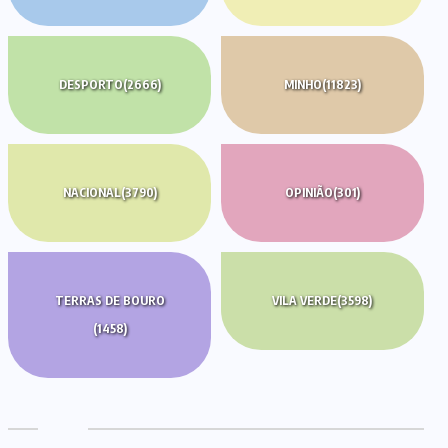
DESPORTO
(2666)
MINHO
(11823)
NACIONAL
(3790)
OPINIÃO
(301)
TERRAS DE BOURO
VILA VERDE
(3598)
(1458)