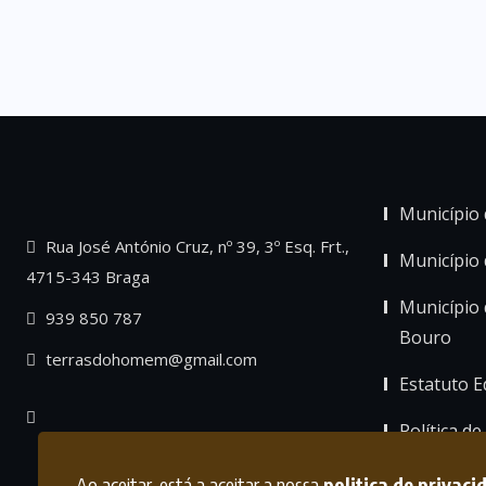
Município 
Rua José António Cruz, nº 39, 3º Esq. Frt.,
Município
4715-343 Braga
Município 
939 850 787
Bouro
terrasdohomem@gmail.com
Estatuto Ed
Política de
Ao aceitar, está a aceitar a nossa
politica de privaci