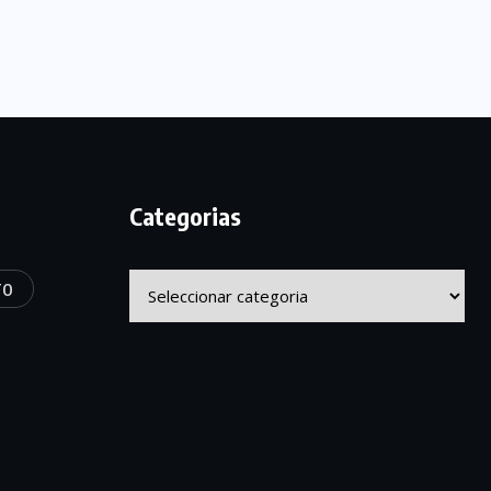
Categorias
Categorias
TO