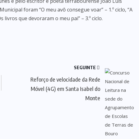
nes e pelo escritor e poeta terrabourense João Luís
Municipal foram “O meu avô consegue voar” – 1.º ciclo, “A
Os livros que devoraram o meu pai” – 3.º ciclo.
SEGUINTE
Reforço de velocidade da Rede
Móvel (4G) em Santa Isabel do
Monte